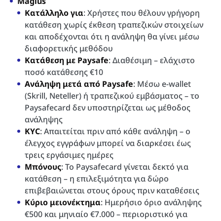
Magius
Κατάλληλο για
: Χρήστες που θέλουν γρήγορη
κατάθεση χωρίς έκθεση τραπεζικών στοιχείων
και αποδέχονται ότι η ανάληψη θα γίνει μέσω
διαφορετικής μεθόδου
Κατάθεση με Paysafe
: Διαθέσιμη – ελάχιστο
ποσό κατάθεσης €10
Ανάληψη μετά από Paysafe
: Μέσω e-wallet
(Skrill, Neteller) ή τραπεζικού εμβάσματος – το
Paysafecard δεν υποστηρίζεται ως μέθοδος
ανάληψης
KYC
: Απαιτείται πριν από κάθε ανάληψη – ο
έλεγχος εγγράφων μπορεί να διαρκέσει έως
τρεις εργάσιμες ημέρες
Μπόνους
: Το Paysafecard γίνεται δεκτό για
κατάθεση – η επιλεξιμότητα για δώρο
επιβεβαιώνεται στους όρους πριν καταθέσεις
Κύριο μειονέκτημα
: Ημερήσιο όριο ανάληψης
€500 και μηνιαίο €7.000 – περιοριστικό για