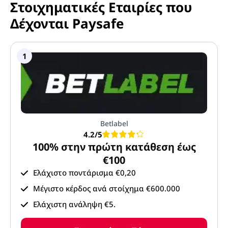
Στοιχηματικές Εταιρίες που
Δέχονται Paysafe
Betlabel
4.2
/5
100% στην πρώτη κατάθεση έως
€100
Ελάχιστο ποντάρισμα €0,20
Μέγιστο κέρδος ανά στοίχημα €600.000
Ελάχιστη ανάληψη €5.