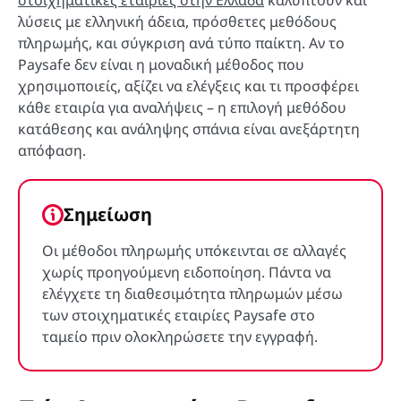
στοιχηματικές εταιρίες στην Ελλάδα
καλύπτουν και
λύσεις με ελληνική άδεια, πρόσθετες μεθόδους
πληρωμής, και σύγκριση ανά τύπο παίκτη. Αν το
Paysafe δεν είναι η μοναδική μέθοδος που
χρησιμοποιείς, αξίζει να ελέγξεις και τι προσφέρει
κάθε εταιρία για αναλήψεις – η επιλογή μεθόδου
κατάθεσης και ανάληψης σπάνια είναι ανεξάρτητη
απόφαση.
Σημείωση
Οι μέθοδοι πληρωμής υπόκεινται σε αλλαγές
χωρίς προηγούμενη ειδοποίηση. Πάντα να
ελέγχετε τη διαθεσιμότητα πληρωμών μέσω
των στοιχηματικές εταιρίες Paysafe στο
ταμείο πριν ολοκληρώσετε την εγγραφή.