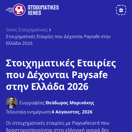
Ξενες Στοιχηματικες
Στοιχηματικές Εταιρίες που Δέχονται Paysafe στην
Ελλάδα 2026
Στοιχηματικές Εταιρίες
που Δέχονται Paysafe
στην Ελλάδα 2026
Συγγραφέας:
Θεόδωρος Μαρινάκης
Τελευταία ενημέρωση:
4 Αύγουστος, 2026
Οι στοιχηματικές εταιρίες με Paysafecard που
δραστηριοποιούνται στην ελληνική αγορά δεν