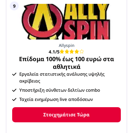
Allyspin
4.1
/5
Επίδομα 100% έως 100 ευρώ στα
αθλητικά
Εργαλεία στατιστικής ανάλυσης υψηλής
ακρίβειας
Υποστήριξη σύνθετων δελτίων combo
Ταχεία ενημέρωση live αποδόσεων
Στοιχημάτισε Τώρα