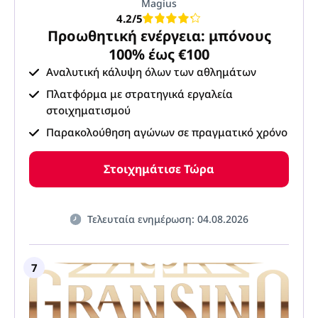
Magius
4.2
/5
Προωθητική ενέργεια: μπόνους
100% έως €100
Αναλυτική κάλυψη όλων των αθλημάτων
Πλατφόρμα με στρατηγικά εργαλεία
στοιχηματισμού
Παρακολούθηση αγώνων σε πραγματικό χρόνο
Στοιχημάτισε Τώρα
Τελευταία ενημέρωση: 04.08.2026