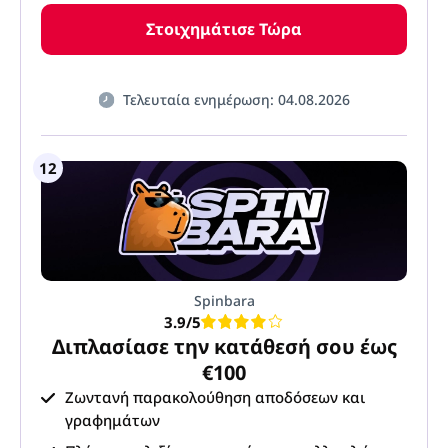
Στοιχημάτισε Τώρα
Τελευταία ενημέρωση: 04.08.2026
Spinbara
3.9
/5
Διπλασίασε την κατάθεσή σου έως
€100
Ζωντανή παρακολούθηση αποδόσεων και
γραφημάτων