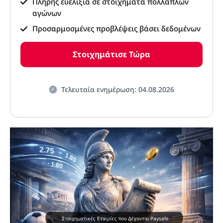
Πλήρης ευελιξία σε στοιχήματα πολλαπλών
αγώνων
Προσαρμοσμένες προβλέψεις βάσει δεδομένων
Στοιχημάτισε Τώρα
Τελευταία ενημέρωση: 04.08.2026