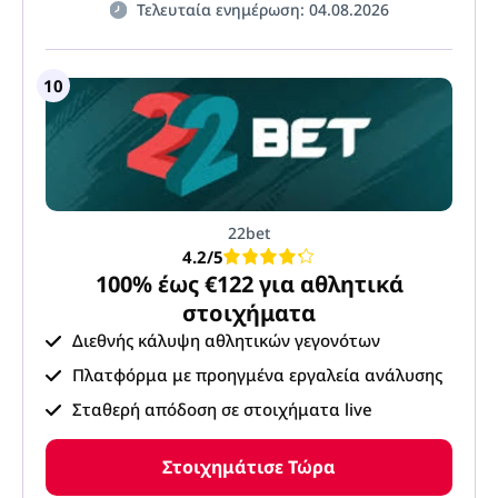
Τελευταία ενημέρωση: 04.08.2026
22bet
4.2
/5
100% έως €122 για αθλητικά
στοιχήματα
Διεθνής κάλυψη αθλητικών γεγονότων
Πλατφόρμα με προηγμένα εργαλεία ανάλυσης
Σταθερή απόδοση σε στοιχήματα live
Στοιχημάτισε Τώρα