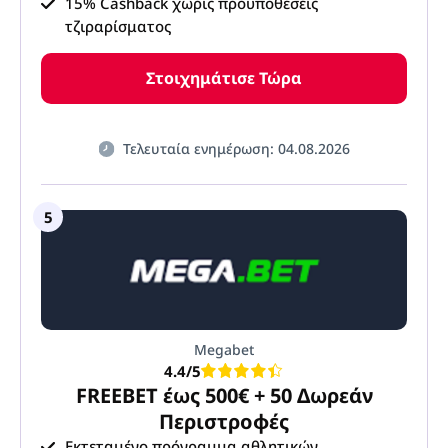
15% Cashback χωρίς προϋποθέσεις
τζιραρίσματος
Στοιχημάτισε Τώρα
Τελευταία ενημέρωση: 04.08.2026
Megabet
4.4
/5
FREEBET έως 500€ + 50 Δωρεάν
Περιστροφές
Εκτεταμένο πρόγραμμα αθλητικών