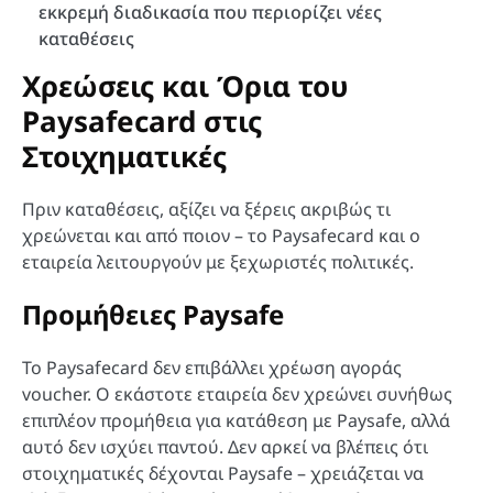
εκκρεμή διαδικασία που περιορίζει νέες
καταθέσεις
Χρεώσεις και Όρια του
Paysafecard στις
Στοιχηματικές
Πριν καταθέσεις, αξίζει να ξέρεις ακριβώς τι
χρεώνεται και από ποιον – το Paysafecard και ο
εταιρεία λειτουργούν με ξεχωριστές πολιτικές.
Προμήθειες Paysafe
Το Paysafecard δεν επιβάλλει χρέωση αγοράς
voucher. Ο εκάστοτε εταιρεία δεν χρεώνει συνήθως
επιπλέον προμήθεια για κατάθεση με Paysafe, αλλά
αυτό δεν ισχύει παντού. Δεν αρκεί να βλέπεις ότι
στοιχηματικές δέχονται Paysafe – χρειάζεται να