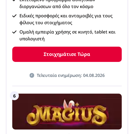
διοργανώσεων από όλο τον κόσμο
Ειδικές προσφορές και ανταμοιβές για τους
φίλους του στοιχήματος
Ομαλή εμπειρία χρήσης σε κινητό, tablet και
υπολογιστή
Στοιχημάτισε Τώρα
Τελευταία ενημέρωση: 04.08.2026