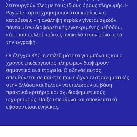
λειτουργούν όλες με τους ίδιους όρους πληρωμής. Η
Paysafe κάρτα χρησιμοποιείται κυρίως για
καταθέσεις – η ανάληψη κερδών γίνεται σχεδόν
πάντα μέσω διαφορετικής εγκεκριμένης μεθόδου,
κάτι που πολλοί παίκτες ανακαλύπτουν μόνο μετά
την εγγραφή.
Οι έλεγχοι KYC, η επιλεξιμότητα για μπόνους και ο
χρόνος επεξεργασίας πληρωμών διαφέρουν
σημαντικά ανά εταιρεία. Ο οδηγός αυτός
απευθύνεται σε παίκτες που ψάχνουν στοιχηματικές
στην Ελλάδα και θέλουν να επιλέξουν με βάση
πρακτικά κριτήρια και όχι διαφημιστικούς
ισχυρισμούς. Παίξε υπεύθυνα και αποκλειστικά
εφόσον είσαι ενήλικας.